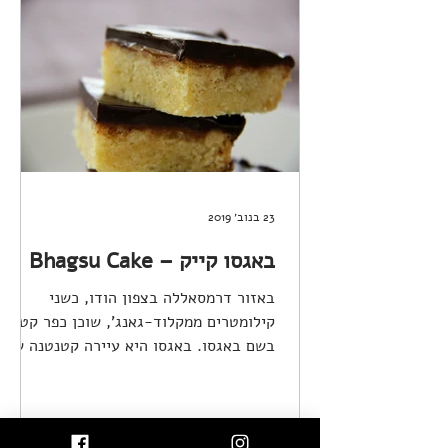
23 בנוב׳ 2019
באגסו קייק – Bhagsu Cake
באזור דרמסאללה בצפון הודו, כשני
קילומטרים ממקלוד-גאנג', שוכן כפר קטן
בשם באגסו. באגסו היא עיירה קטנטנה שיש
בה רחוב עם שוק מקסים וכמה...