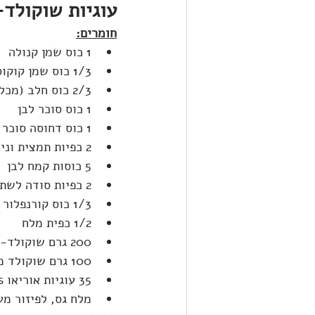
עוגיות שוקולד-
חומרים:
1 כוס שמן קנולה
1/3 כוס שמן קוקוס
2/3 כוס חלב (מכל סוג – אפשר רגיל או צמחי. אני השתמשתי בחלב קוקוס)
1 כוס סוכר לבן
1 כוס דחוסה סוכר חום ככה
2 כפיות תמצית וניל איכותית
5 כוסות קמח לבן
2 כפיות סודה לשתייה
1/3 כוס קורנפלור
1/2 כפית מלח
200 גרם שוקולד-צ'יפס
100 גרם שוקולד מריר קצוץ
35 עוגיות אוריאו Thins (מדובר בכמות של 1/2 2 קופסאות קטנות)
מלח גס, לפיזור מע