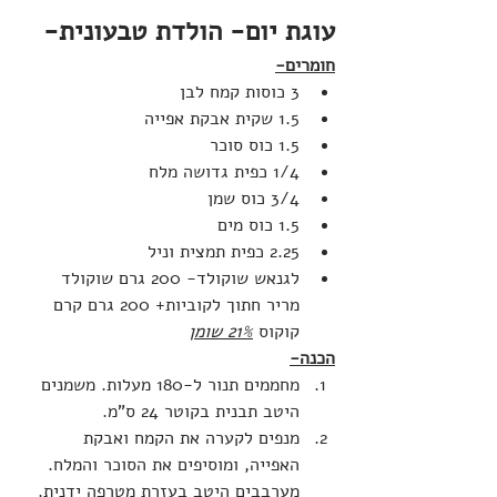
עוגת יום- הולדת טבעונית-
חומרים-
3 כוסות קמח לבן
1.5 שקית אבקת אפייה
1.5 כוס סוכר
1/4 כפית גדושה מלח
3/4 כוס שמן
1.5 כוס מים
2.25 כפית תמצית וניל
לגנאש שוקולד- 200 גרם שוקולד 
מריר חתוך לקוביות+ 200 גרם קרם 
קוקוס 
21% שומן
הכנה-
מחממים תנור ל-180 מעלות. משמנים 
היטב תבנית בקוטר 24 ס"מ.
מנפים לקערה את הקמח ואבקת 
האפייה, ומוסיפים את הסוכר והמלח. 
מערבבים היטב בעזרת מטרפה ידנית.