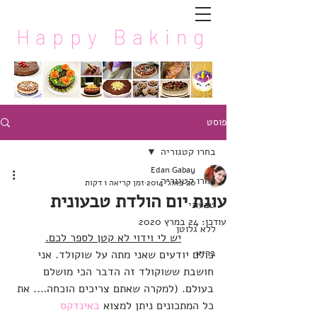
Happy Baking
פוסט
בחרו קטגוריה
Edan Gabay
בחרו קטגוריה
20 באוג׳ 2014
זמן קריאה 1 דקות
עוגת יום הולדת טבעונית
טבעוני
עודכן:
24 במרץ 2020
ללא גלוטן
יש לי וידוי לא קטן לספר לכם.
בריא
כולם יודעים שאני מתה על שוקולד. אני 
חושבת ששוקולד זה הדבר הכי מושלם 
בעולם. (למקרה שאתם צריכים הוכחה…. את 
כל המתכונים ניתן למצוא 
באינדקס 