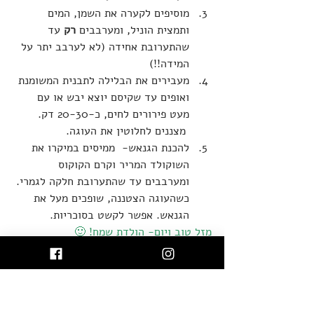
מוסיפים לקערה את השמן, המים 
ותמצית הוניל, ומערבבים 
רק
 עד 
שהתערובת אחידה (לא לערבב יתר על 
המידה!!)
מעבירים את הבלילה לתבנית המשומנת 
ואופים עד שקיסם יוצא יבש או עם 
מעט פירורים לחים, כ-20-30 דק. 
 מצננים לחלוטין את העוגה.
להכנת הגנאש-  ממיסים במיקרו את 
השוקולד המריר וקרם הקוקוס 
ומערבבים עד שהתערובת חלקה לגמרי. 
כשהעוגה הצטננה, שופכים מעל את 
הגנאש. אפשר לקשט בסוכריות.
מזל טוב ויום- הולדת שמח! 🙂
טבעוני