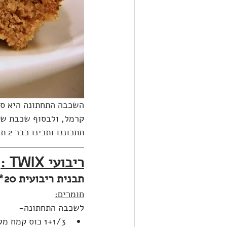
השכבה התחתונה היא ספ
קרמל, ולבסוף שכבת שו
תתכוננו ותכינו כבר 2 תבניות מראש- זה כל-כך ממכר שכנראה שאתם תחסלו את התבנית מיד 🙂
ריבועי TWIX :
תבנית ריבועית 20*20 ס"מ-
חומרים:
לשכבה התחתונה-
1+1/3 כוס קמח מלא