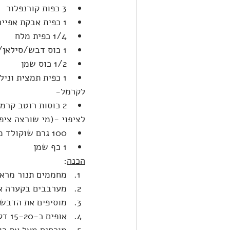
3 כפות קורנפלור
1 כפית אבקת אפייה
1/4 כפית מלח
1 כוס דבש/סילאן/מייפל/אגבה
1/2 כוס שמן
1 כפית תמצית וניל
לקרמל-
2 כוסות רוטב קרמל מוכן (למשל- 
לציפוי -(מי שורצה ציפו
100 גרם שוקולד מריר
1 כף שמן
הכנה
:
מחממים תנור מראש ל-180 מעלות ומשמנים היטב 
מערבבים בקערה את
מוסיפים את הדבש,
אופים כ-15-20 דק, עד שקיסם הננעץ במרכז יוצא יבש.
מורחים מעל את רו