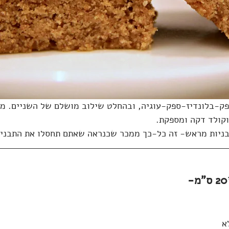
ק-בלונדיז-ספק-עוגיה, ובהחלט שילוב מושלם של השניים. מע
קולד דקה ומספקת.