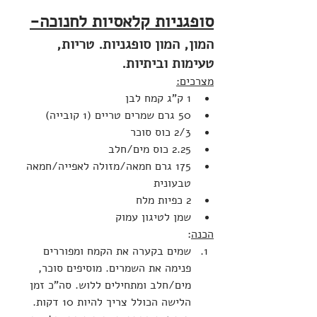
סופגניות קלאסיות לחנוכה-
המון, המון סופגניות. טריות, 
טעימות וביתיות.
מצרכים:
1 ק"ג קמח לבן
50 גרם שמרים טריים (1 קובייה)
2/3 כוס סוכר
2.25 כוס מים/חלב
175 גרם חמאה/מזולה לאפייה/חמאה 
טבעונית
2 כפיות מלח
שמן לטיגון עמוק
הכנה
:
שמים בקערה את הקמח ומפוררים 
פנימה את השמרים. מוסיפים סוכר, 
מים/חלב ומתחילים ללוש. סה"כ זמן 
הלישה הכולל צריך להיות 10 דקות.