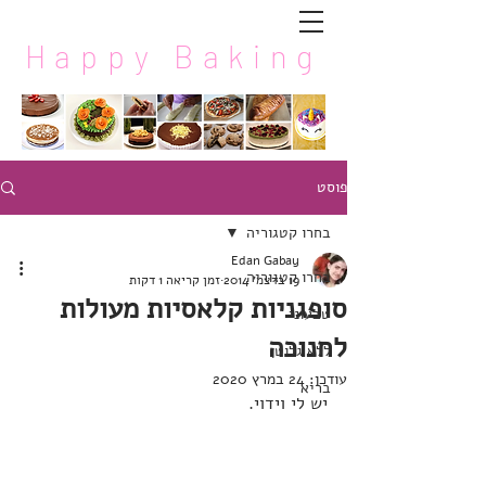
Happy Baking
פוסט
בחרו קטגוריה
Edan Gabay
בחרו קטגוריה
19 בדצמ׳ 2014
זמן קריאה 1 דקות
סופגניות קלאסיות מעולות
טבעוני
לחנוכה
ללא גלוטן
עודכן:
24 במרץ 2020
בריא
יש לי וידוי.