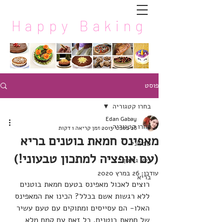
Happy Baking
פוסט
בחרו קטגוריה
Edan Gabay
בחרו קטגוריה
28 בספט׳ 2013
זמן קריאה 1 דקות
מאפינס חמאת בוטנים בריא
טבעוני
(עם אופציה למתכון טבעוני!)
ללא גלוטן
עודכן:
26 במרץ 2020
בריא
רוצים לאכול מאפינס בטעם חמאת בוטנים 
ללא רגשות אשם בכלל? הכינו את המאפינס 
האלו- הם עסייסים ומתוקים עם טעם עשיר 
של חמאת בוטנים, כל זאת עם קמח מלא 