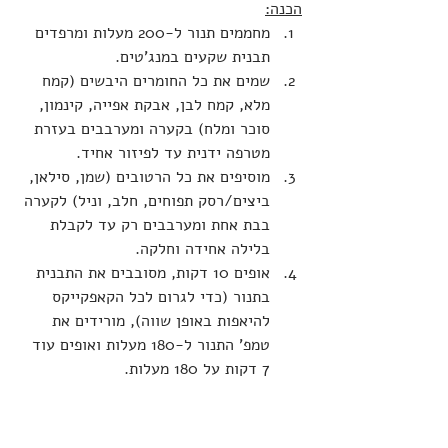
הכנה:
מחממים תנור ל-200 מעלות ומרפדים 
תבנית שקעים במנג'טים.
שמים את כל החומרים היבשים (קמח 
מלא, קמח לבן, אבקת אפייה, קינמון, 
סוכר ומלח) בקערה ומערבבים בעזרת 
מטרפה ידנית עד לפיזור אחיד.
מוסיפים את כל הרטובים (שמן, סילאן, 
ביצים/רסק תפוחים, חלב, וניל) לקערה 
בבת אחת ומערבבים רק עד לקבלת 
בלילה אחידה וחלקה.
אופים 10 דקות, מסובבים את התבנית 
בתנור (כדי לגרום לכל הקאפקייקס 
להיאפות באופן שווה), מורידים את 
טמפ' התנור ל-180 מעלות ואופים עוד 
7 דקות על 180 מעלות.