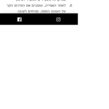
לאחר האפייה, שופכים את הסירופ הקר 
על העוגה החמה. מניחים לעוגה 
להצטנן לפני פריסה. בתיאבון!
טבעוני
ללא גלוטן
פוסטים אחרונים
הצג הכול