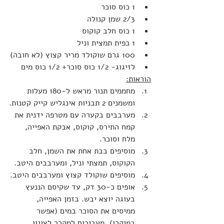
1 כוס סוכר
2/3 שמן קנולה
1 כוס חלב קוקוס
1 כפית תמצית וניל
100 גרם שוקולד מריר קצוץ (לא חובה)
לזיגוג- 1/2 כוס סוכר+ 1/2 כוס מים
הוראות:
מחממים תנור מראש ל-180 מעלות 
ומשמנים 2 תבניות אינגליש קייק קטנות.
מערבבים בקערה עם מטרפה ידנית את 
קמח התירס, קוקוס, אבקת האפייה, 
מלח וסוכר.
מוסיפים בבת אחת את השמן, חלב 
הקוקוס, תמצתי וניל, ומערבבים היטב.
מוסיפים שוקולד קצוץ ומערבבים היטב.
אופים כ-30 דק, עד שקיסם הננעץ 
בעוגה יוצא יבש. בזמן האפייה, 
ממיסים את הסוכר במים (אפשר 
במיקרו). מעבירים למקרר לצינון