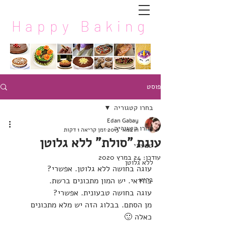
Happy Baking
פוסט
בחרו קטגוריה
Edan Gabay
בחרו קטגוריה
11 במאי 2015
זמן קריאה 1 דקות
עוגת "סולת" ללא גלוטן
טבעוני
עודכן:
24 במרץ 2020
ללא גלוטן
עוגה בחושה ללא גלוטן. אפשרי?
בריא
בוודאי. יש המון מתכונים ברשת.
עוגה בחושה טבעונית. אפשרי?
מן הסתם. בבלוג הזה יש מלא מתכונים 
כאלה 🙂