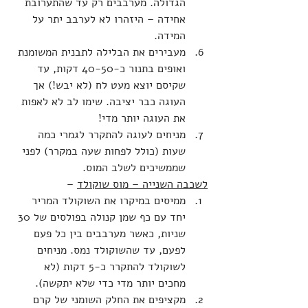
הגדולה. מערבבים רק עד שהתערובת 
אחידה – היזהרו לא לערבב יתר על 
המידה.
מעבירים את הבלילה לתבנית המשומנת 
ואופים בתנור כ-40-50 דקות, עד 
שקיסם יוצא מעט לח (לא יבש!) אך 
העוגה כבר יציבה. שימו לב לא לאפות 
את העוגה יותר מדי!
מניחים לעוגה להתקרר לגמרי כמה 
שעות (כולל לפחות שעה במקרר) לפני 
שממשיכים לשלב המוס.
לשכבה השנייה – מוס שוקולד
 –
ממיסים במיקרו את השוקולד המריר 
יחד עם כף שמן קנולה בפולסים של 30 
שניות, כאשר מערבבים בין כל פעם 
לפעם, עד שהשוקולד נמס. מניחים 
לשוקולד להתקרר כ-5 דקות (לא 
מחכים יותר מדי כדי שלא יתקשה).
מקציפים את החלק השומני של קרם 