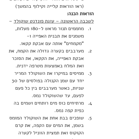
(ראו הוראות קלייה וקילוף בהמשך)
הוראות הכנה:
לשכבה הראשונה – עוגת פונדנט שוקולד
 –
מחממים תנור מראש ל-180 מעלות, 
משמנים את תבנית האפייה ו-
"מקמחים" אותה עם אבקת קקאו.
מערבבים בקערה גדולה את הקמח, את 
אבקת האפייה, את הקקאו, את הסוכר 
ואת המלח באמצעות מטרפה ידנית.
ממיסים במיקרו את השוקולד המריר 
יחד עם שמן הקנולה בפולסים של 30 
שניות, כאשר מערבבים בין כל פעם 
לפעם, עד שהשוקולד נמס.
מרתיחים כוס מים רותחים ושמים בה 
כפית קפה נמס.
שופכים בבת אחת את השוקולד המומס 
בשמן, את המים עם הקפה, את קרם 
הקוקוס ואת תמצית הווניל לקערה 