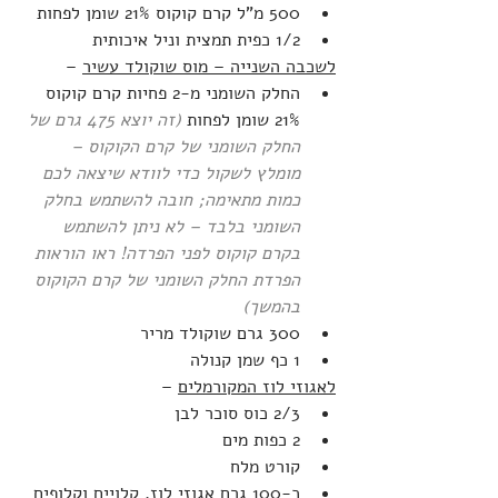
500 מ"ל קרם קוקוס 21% שומן לפחות
1/2 כפית תמצית וניל איכותית
לשכבה השנייה – מוס שוקולד עשיר
 –
החלק השומני מ-2 פחיות קרם קוקוס 
21% שומן לפחות 
(זה יוצא 475 גרם של 
החלק השומני של קרם הקוקוס – 
מומלץ לשקול כדי לוודא שיצאה לכם 
כמות מתאימה; חובה להשתמש בחלק 
השומני בלבד – לא ניתן להשתמש 
בקרם קוקוס לפני הפרדה! ראו הוראות 
הפרדת החלק השומני של קרם הקוקוס 
בהמשך)
300 גרם שוקולד מריר
1 כף שמן קנולה
לאגוזי לוז המקורמלים
 –
2/3 כוס סוכר לבן
2 כפות מים
קורט מלח
כ-100 גרם אגוזי לוז, קלויים וקלופים 