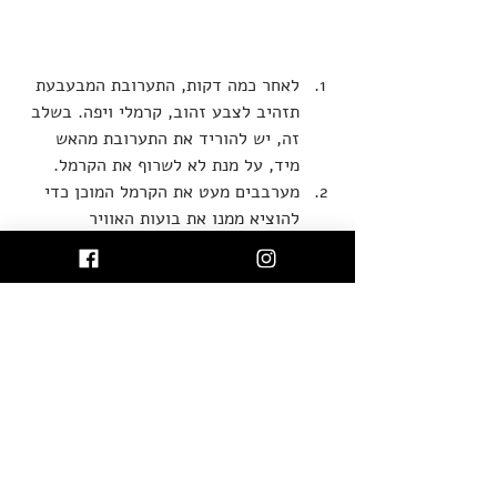
לאחר כמה דקות, התערובת המבעבעת 
תזהיב לצבע זהוב, קרמלי ויפה. בשלב 
זה, יש להוריד את התערובת מהאש 
מיד, על מנת לא לשרוף את הקרמל.
מערבבים מעט את הקרמל המוכן כדי 
להוציא ממנו את בועות האוויר 
הגדולות. מכניסים פנימה את אגוזי 
הלוז, מערבבים כדי לצפות את כולם 
ושופכים את האגוזים מצופי הקרמל 
למשטח מרופד נייר אפייה.