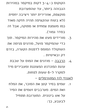
הקוקוס כ-3-4 דקות במיקסר במהירות 
הגבוהה ביותר, עד שהתערובת 
מוקצפת, אוורירית יותר ויציבה יחסית 
(לא בטוח שהקציפה תהיה חזקה מאוד 
כמו משמנת צמחית או מתוקה, אבל זה 
בסדר גמור).
מורידים מעט את מהירות המיקסר. תוך 
כדי שהמיקסר פועל, מוזגים פנימה את 
השוקולד המומס לדפנות הקערה, בזרם 
דק ובאיטיות .
הרכבה
 – מוזגים את המוס על שכבת 
עוגת הפונדנט המצוננת ומעבירים מיד 
למקרר ל-6 שעות לפחות.
לאגוזי לוז המקורמלים
 –
שמים בסיר קטן את הסוכר, את המלח 
ואת המים. מערבבים ושמים את הסיר 
על אש בינונית. התערובת תתחיל 
לבעבע, כך: