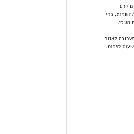
ם קרם 
השמנת, כדי 
הג׳לי, 
ערובת לאזור 
התבנית. כך ייווצרו המעגלים בעוגה. מעבירים את העוגה לצינון מקרר ל-10 שעות לפחות. 