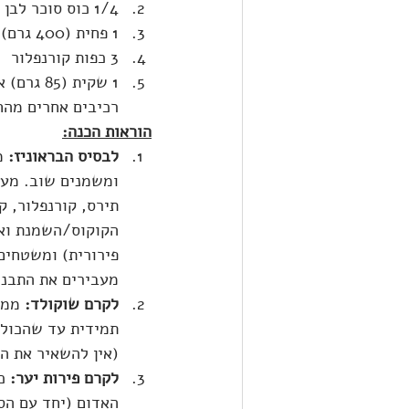
1/4 כוס סוכר לבן
1 פחית (400 גרם) קרם קוקוס 21% שומן 
3 כפות קורנפלור
1 שקית (
רכיבים אחרים מהח
הוראות הכנה:
לבסיס הבראוניז:
ומשמנים שוב. מער
תירס, קורנפלור, ק
הקוקוס/השמנת ואת
מעבירים את התבני
לקרם שוקולד:
 ממי
תמידית עד שהכול 
(אין להשאיר את הקרם שוקולד יותר מ-30 ד
לקרם פירות יער:
 כ