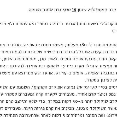
או
 400 גרם שמנת מתוקה
85 גרם) אבקת ג'לי בטעם תות (הגרסה הרגילה בסופר היא צמחית ולא מכי
י)
 מחממים תנור ל-180 מעלות, משמנים תבנית אפייה, מרפדים
בבים בקערה את כלל הרכיבים היבשים של הבסיס (קמח תפוחי 
קאו, סוכר, אבקת אפייה ומלח). לאחר מכן, מוסיפים את השמן, 
 תמצית הווניל. מערבבים עד שהתערובת אחידה (זה בסדר אם 
פירורית) ומשטחים בתבנית האפייה. אופים כ-15 דק, או עד שקיסם י
ת לצינון במקרר.
סים בסיר קטן על אש נמוכה את קרם הקוקוס/ השמנת עם השוק
נמס ונוצר קרם אחיד. מעבירים לקערה קרה ומעברים למקרר עד
קות במקרר, כדי שלא יתייצב טרם הרכבת העוגה).
אשר השוקולד מצטנן, מכינים את קרם פירות היער: מעבירים לס
האדום (יחד עם הסירופ) ואת הסוכר ומרתיחים 5 דקות לאחר שהתער