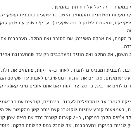
 במקרר – זה יקל על החיתוך בהמשך.
מחממים תנור ל-175 מעלות ומשמנים ומקמחים היטב 10 שקעי
תבנית של מיני-קאפקייקס, תצטרכו לשמן כ-20 שקעים). עדיף לשמן 
ה.
 הקמח, את אבקת האפייה, את הסוכר ואת המלח. מערבבים עם 
דה.
 השמן, את החלב ואת הוניל ומערבבים רק עד שהתערובת אחידה
מעבירים את התערובת לתבנית ומכניסים לתנור. לאחר כ-5 
ט שומשום. סוגרים את התנור וממשיכים לאפות עד שקיסם הננ
יוצא עם מעט פירורים לחים או יבש, כ-12-20 דקות (אם אתם אופים
קס לגמרי עד שמתחילים לעבוד. בינתיים, קורצים את הבראוניז
ים, באמצעות קורץ עוגיות שקוטרו קצת יותר קטן מהקוטר של ה
ממיסים את השוקולד צ'יפס הלבן במיקרו, ב-2 קערות קטנות יחד עם
מחממים כל פעם 30 שניות במיקרו ומערבבים, עד שהכל נמס למשחה חלקה. מ