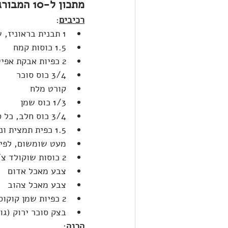
מתכון ל-10 המבורגרים
רכיבים
:
1 תבנית בראוניז, שהכנתם מראש
1.5 כוסות קמח
2 כפיות אבקת אפייה
3/4 כוס סוכר
קורט מלח
1/3 כוס שמן
3/4 כוס חלב, כל סוג עובד (רגיל, סויה, שקדים, קוקוס וכו')
1.5 כפית תמצית וניל
מעט שומשום, לפיז
2 כוסות שוקולד צ'יפס לבן (למי שתהה – זה פרווה)
צבע מאכל אדום
צבע מאכל צהוב
2 כפיות שמן קוקוס
בצק סוכר ירוק (גו
הכנה
: