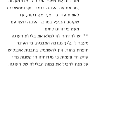
מורידים את טמפ' התנור ל-170 מעלות 
,מכסים את העוגה בנייר כסף וממשיכים 
לאפות עוד כ- 40-50 דקות, עד 
שקיסם הננעץ במרכז העוגה יוצא עם 
מעט פירורים לחים.
** יש להיזהר לא למלא את בלילת העוגה 
מעבר ל-3/4 מגובה התבנית, כי העוגה 
תופחת בתור. אין להשתמש בתבנית אינגליש 
קייק חד פעמית כי מידותיה הן קטנות מדי 
על מנת להכיל את כמות הבלילה של העוגה.