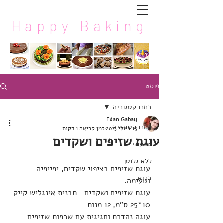
Happy Baking
פוסט
בחרו קטגוריה
Edan Gabay
בחרו קטגוריה
13 ביולי 2013
זמן קריאה 1 דקות
עוגת שזיפים ושקדים
טבעוני
ללא גלוטן
עוגת שזיפים בציפוי שקדים, יפייפיה 
בריא
וטעימה.
עוגת שזיפים ושקדים
– תבנית אינגליש קייק 
10*25 ס"מ, 12 מנות
עוגה נהדרת וחגיגית עם שכפות שזיפים 