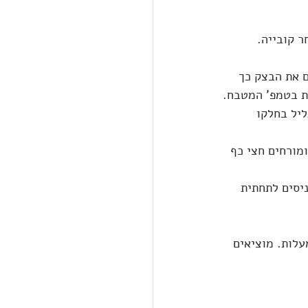
ר קובייה.
 את הבצק כך 
ל גליל בחלקו 
מורחים חצי כף 
מים תנור מראש ל-230 מעלות, ומכניסים לתחתית 
ת התבניות ואת הכלי עם המים מהתנור. מורידים את חום התנור ל-180 מעלות. מוציאים 