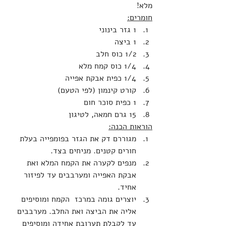
מלא!
חומרים:
1 גזר בינוני
1 ביצה
1/2 כוס חלב
1/4 כוס קמח מלא
1/4 כפית אבקת אפייה
קורט קינמון (לפי הטעם)
1 כפית סוכר חום
15 גרם חמאה, לטיגון
הוראות הכנה:
מגוררם דק את הגזר בפומפייה בעלת 
חורים קטנים. מניחים בצד.
מנפים לקערה את הקמח המלא ואת 
אבקת האפייה ומערבבים עד לפיזור 
אחיד.
יוצרים גומה במרכז  הקמח ומוסיפים 
אליה את הביצה ואת החלב. מערבבים 
עד לקבלת תערובת אחידה ומוסיפים 