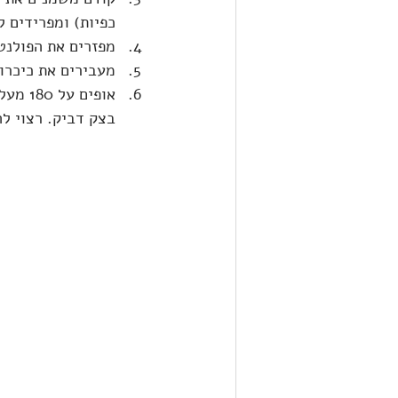
כפיות) ומפרידים ל-2 כדורים . מגלגלים כל כדור ויוצרים כיכר לחם קטן מכל
מפזרים את הפולנטה
מעבירים את כיכרות
אופים על 180 מעלות ל-20-30 דקות, עד שהלחם תופח, מזהיב מעט וקיסם הננעץ בלחם יוצא 
בצק דביק. רצוי לה