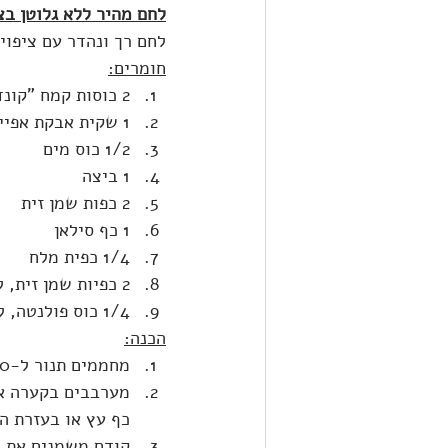
לחם מהיר ללא גלוטן בציפוי 
לחם רך ונהדר עם ציפוי 
חומרים:
2 כוסות קמח "קונדיטור" ללא גלוטן של "גלעם"
1 שקית אבקת אפייה
1/2 כוס מים
1 ביצה
2 כפות שמן זית
1 כף סילאן
1/4 כפית מלח
2 כפיות שמן זית, לציפוי
1/4 כוס פולנטה, לציפוי
הכנה:
מחממים תנור ל-180 מעלות ומרפדים תבנית תנור בנייר אפייה.
מערבבים בקערה את
כף עץ או בעזרת הידיים כ-2 דקות עד לקבלת תערו