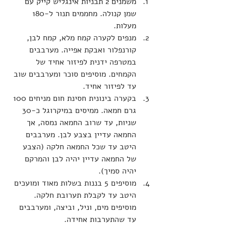
משמנים 2 תבניות אינגליש קייק עם 
שמן קנולה. מחממים תנור ל-180 
מעלות.
מנפים לקערה קמח מלא, קמח לבן, 
קורנפלור ואבקת אפייה. מערבבים 
במטרפה ידנית לפיזור אחיד של 
הקמחים. מוסיפים סוכר ומערבבים שוב 
עד לפיזור אחיד.
בקערה בינונית חסינת חום מניחים 100 
גרם חמאה. ממיסים במיקרוגל כ-30 
שניות, עד שרוב החמאה נמסה, אך 
החמאה עדיין בצבע לבן. מערבבים 
היטב עד שכל החמאה חלקה (הצבע 
של החמאה עדיין יהיה לבן והמרקם 
יהיה סמיך).
מוסיפים 5 בננות בשלות מאוד ומועכים 
היטב עד לקבלת תערובת חלקה. 
מוסיפים מים, וניל, וביצה, ומערבבים 
עד שהתערבות אחידה.