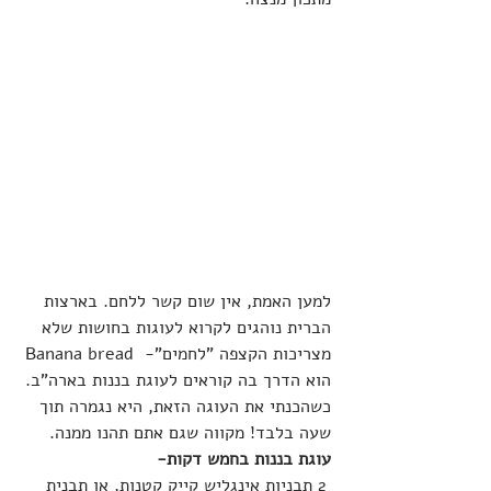
למען האמת, אין שום קשר ללחם. בארצות 
הברית נוהגים לקרוא לעוגות בחושות שלא 
מצריכות הקצפה "לחמים"-  Banana bread 
הוא הדרך בה קוראים לעוגת בננות בארה"ב.
כשהכנתי את העוגה הזאת, היא נגמרה תוך 
שעה בלבד! מקווה שגם אתם תהנו ממנה.
עוגת בננות בחמש דקות-
 2 תבניות אינגליש קייק קטנות, או תבנית 