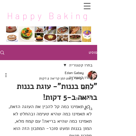
Happy Baking
פוסט
בחרו קטגוריה
Edan Gabay
בחרו קטגוריה
1 ביולי 2013
זמן קריאה 2 דקות
"לחם בננות"- עוגת בננות
טבעוני
בריאה ב-5 דקות!
ללא גלוטן
 לא תאמינו כמה קל להכין את העוגה הזאת, 
בריא
לא תאמינו כמה שהיא טעימה ובהחלט לא 
תאמינו כמה שהיא בריאה! עם קמח מלא, 
המון בננות ומעט סוכר- המתכון הזה הוא 
מתכון מנצח.